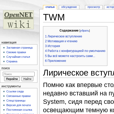
статья
обсуждение
просмотр
исто
TWM
Перейти к:
навигация
,
поиск
Содержание
[
убрать
]
1
Лирическое вступление
2
Мотивация к чтению
навигация
3
История
Заглавная страница
4
Работа с конфигурацией по-умолчанию
Свежие правки
5
Вы всё можете настроить сами...
Случайная статья
6
Приложение
Справка
поиск
Лирическое вступ
Помню как впервые стол
инструменты
недавно вставший на п
Ссылки сюда
Связанные правки
System, сидя перед с
Спецстраницы
Версия для печати
освещающим темную ком
Постоянная ссылка